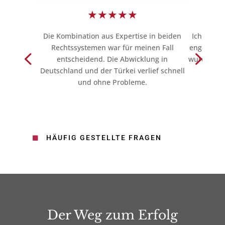
★
★
★
★
★
Die Kombination aus Expertise in beiden
Ich habe s
Rechtssystemen war für meinen Fall
engagiert
entscheidend. Die Abwicklung in
wurden fle
Deutschland und der Türkei verlief schnell
und ohne Probleme.
HÄUFIG GESTELLTE FRAGEN

Der Weg zum Erfolg